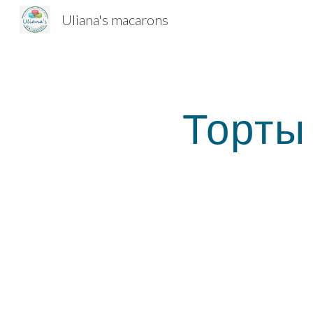
Uliana's macarons
Sk
Торты