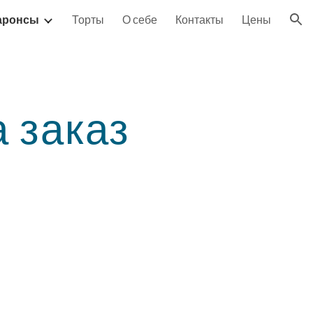
аронсы
Торты
О себе
Контакты
Цены
ion
 заказ