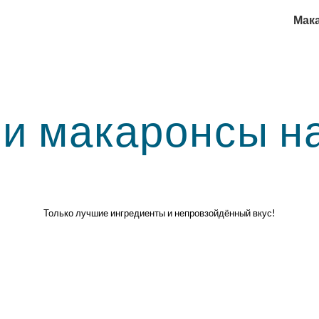
Мак
ip to main content
Skip to navigat
 и макаронсы на
Только лучшие ингредиенты и непровзойдённый вкус!