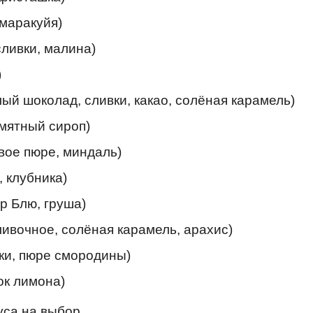
 маракуйя)
ливки, малина)
)
ый шоколад, сливки, какао, солёная карамель)
 мятный сироп)
вое пюре, миндаль)
, клубника)
р Блю, груша)
ливочное, солёная карамель, арахис)
ки, пюре смородины)
ок лимона)
уса на выбор.